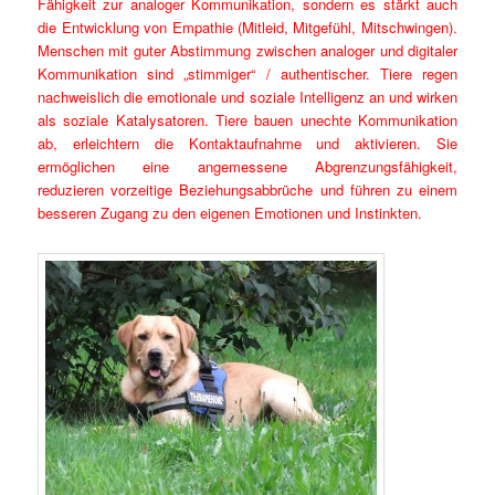
Fähigkeit zur analoger Kommunikation, sondern es stärkt auch
die Entwicklung von Empathie (Mitleid, Mitgefühl, Mitschwingen).
Menschen mit guter Abstimmung zwischen analoger und digitaler
Kommunikation sind „stimmiger“ / authentischer. Tiere regen
nachweislich die emotionale und soziale Intelligenz an und wirken
als soziale Katalysatoren. Tiere bauen unechte Kommunikation
ab, erleichtern die Kontaktaufnahme und aktivieren. Sie
ermöglichen eine angemessene Abgrenzungsfähigkeit,
reduzieren vorzeitige Beziehungsabbrüche und führen zu einem
besseren Zugang zu den eigenen Emotionen und Instinkten.