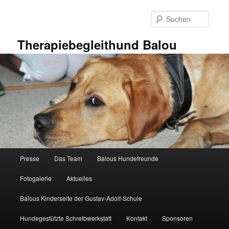
Zum
primären
Suche
Inhalt
springen
Therapiebegleithund Balou
Hauptmenü
Presse
Das Team
Balous Hundefreunde
Fotogalerie
Aktuelles
Balous Kinderseite der Gustav-Adolf-Schule
Hundegestützte Schreibwerkstatt
Kontakt
Sponsoren