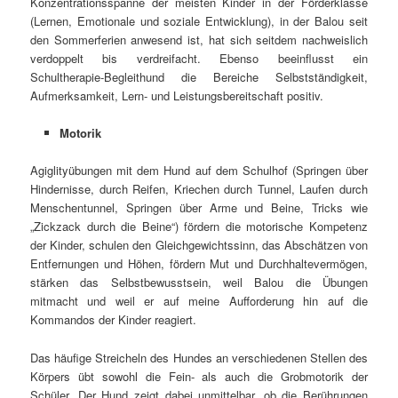
Konzentrationsspanne der meisten Kinder in der Förderklasse
(Lernen, Emotionale und soziale Entwicklung), in der Balou seit
den Sommerferien anwesend ist, hat sich seitdem nachweislich
verdoppelt bis verdreifacht. Ebenso beeinflusst ein
Schultherapie-Begleithund die Bereiche Selbstständigkeit,
Aufmerksamkeit, Lern- und Leistungsbereitschaft positiv.
Motorik
Agiglityübungen mit dem Hund auf dem Schulhof (Springen über
Hindernisse, durch Reifen, Kriechen durch Tunnel, Laufen durch
Menschentunnel, Springen über Arme und Beine, Tricks wie
„Zickzack durch die Beine“) fördern die motorische Kompetenz
der Kinder, schulen den Gleichgewichtssinn, das Abschätzen von
Entfernungen und Höhen, fördern Mut und Durchhaltevermögen,
stärken das Selbstbewusstsein, weil Balou die Übungen
mitmacht und weil er auf meine Aufforderung hin auf die
Kommandos der Kinder reagiert.
Das häufige Streicheln des Hundes an verschiedenen Stellen des
Körpers übt sowohl die Fein- als auch die Grobmotorik der
Schüler. Der Hund zeigt dabei unmittelbar, ob die Berührungen