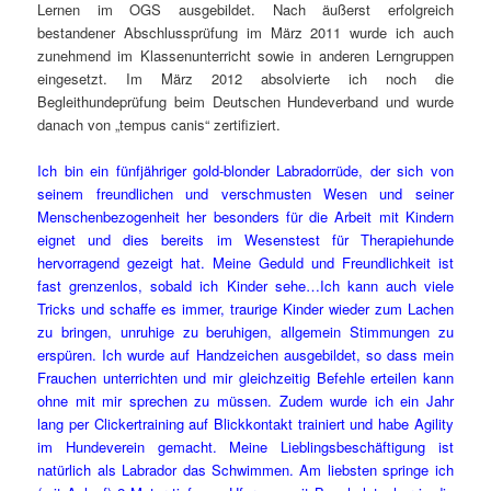
Lernen im OGS ausgebildet. Nach äußerst erfolgreich
bestandener Abschlussprüfung im März 2011 wurde ich auch
zunehmend im Klassenunterricht sowie in anderen Lerngruppen
eingesetzt. Im März 2012 absolvierte ich noch die
Begleithundeprüfung beim Deutschen Hundeverband und wurde
danach von „tempus canis“ zertifiziert.
Ich bin ein fünfjähriger gold-blonder Labradorrüde, der sich von
seinem freundlichen und verschmusten Wesen und seiner
Menschenbezogenheit her besonders für die Arbeit mit Kindern
eignet und dies bereits im Wesenstest für Therapiehunde
hervorragend gezeigt hat. Meine Geduld und Freundlichkeit ist
fast grenzenlos, sobald ich Kinder sehe…Ich kann auch viele
Tricks und schaffe es immer, traurige Kinder wieder zum Lachen
zu bringen, unruhige zu beruhigen, allgemein Stimmungen zu
erspüren. Ich wurde auf Handzeichen ausgebildet, so dass mein
Frauchen unterrichten und mir gleichzeitig Befehle erteilen kann
ohne mit mir sprechen zu müssen. Zudem wurde ich ein Jahr
lang per Clickertraining auf Blickkontakt trainiert und habe Agility
im Hundeverein gemacht. Meine Lieblingsbeschäftigung ist
natürlich als Labrador das Schwimmen. Am liebsten springe ich