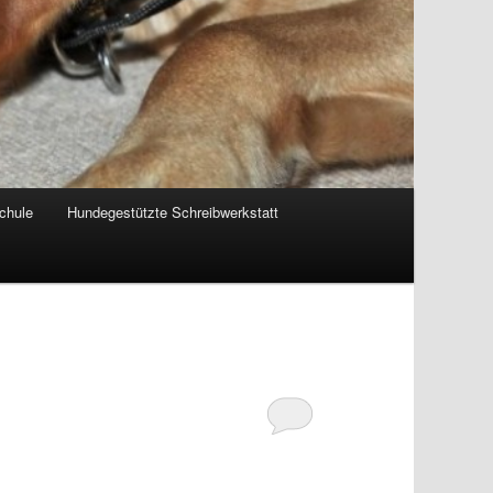
chule
Hundegestützte Schreibwerkstatt