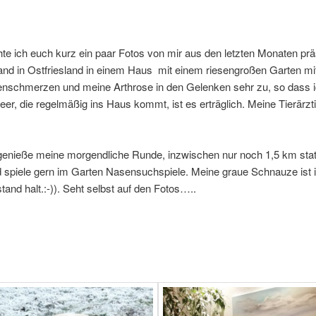
e ich euch kurz ein paar Fotos von mir aus den letzten Monaten prä
nd in Ostfriesland in einem Haus mit einem riesengroßen Garten mit 
chmerzen und meine Arthrose in den Gelenken sehr zu, so dass ic
Leer, die regelmäßig ins Haus kommt, ist es erträglich. Meine Tierärzt
 genieße meine morgendliche Runde, inzwischen nur noch 1,5 km stat
 und spiele gern im Garten Nasensuchspiele. Meine graue Schnauze ist
and halt.:-)). Seht selbst auf den Fotos…..