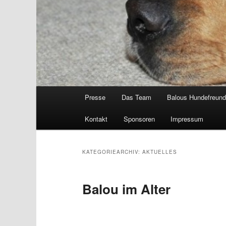
Hauptmenü
Presse
Das Team
Balous Hundefreun
Kontakt
Sponsoren
Impressum
KATEGORIEARCHIV:
AKTUELLES
Balou im Alter