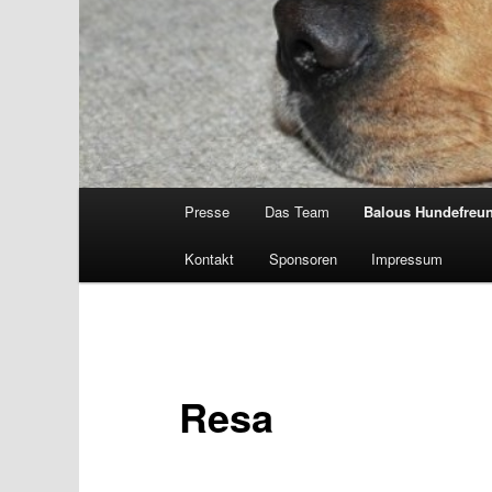
Hauptmenü
Presse
Das Team
Balous Hundefreu
Kontakt
Sponsoren
Impressum
Resa