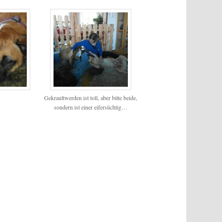
Gekraultwerden ist toll, aber bitte beide,
sondern ist einer eifersüchtig…