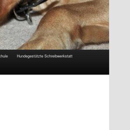
chule
Hundegestützte Schreibwerkstatt