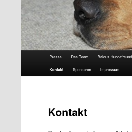
Hauptmenü
Presse
Das Team
Balous Hundefreun
Kontakt
Sponsoren
Impressum
Kontakt