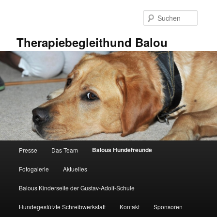
Zum
primären
Suche
Inhalt
springen
Therapiebegleithund Balou
Hauptmenü
Balous Hundefreunde
Presse
Das Team
Fotogalerie
Aktuelles
Balous Kinderseite der Gustav-Adolf-Schule
Hundegestützte Schreibwerkstatt
Kontakt
Sponsoren