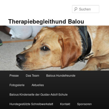
Zum
primären
Suche
Inhalt
springen
Therapiebegleithund Balou
Hauptmenü
Presse
Das Team
Balous Hundefreunde
Fotogalerie
Aktuelles
Balous Kinderseite der Gustav-Adolf-Schule
Hundegestützte Schreibwerkstatt
Kontakt
Sponsoren