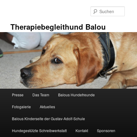
Zum
primären
Suche
Inhalt
springen
Therapiebegleithund Balou
Hauptmenü
Presse
Das Team
Balous Hundefreunde
Fotogalerie
Aktuelles
Balous Kinderseite der Gustav-Adolf-Schule
Hundegestützte Schreibwerkstatt
Kontakt
Sponsoren