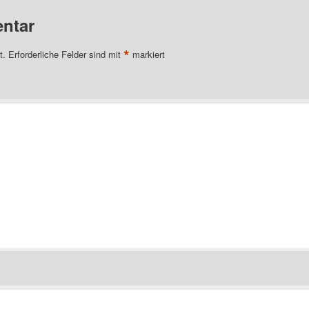
ntar
*
t.
Erforderliche Felder sind mit
markiert