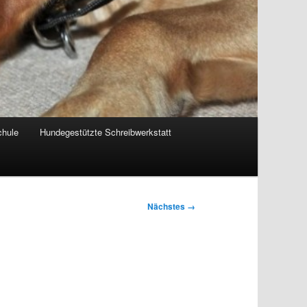
chule
Hundegestützte Schreibwerkstatt
Nächstes →